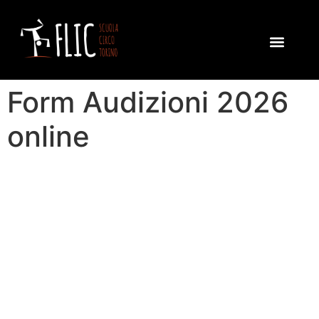
STAGIONE SP
FESTIVAL OS
PROGETTI E ATTIV
Form Audizioni 2026
online