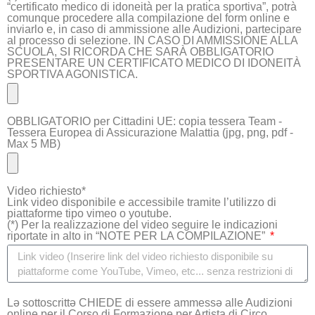
“certificato medico di idoneità per la pratica sportiva”, potrà
comunque procedere alla compilazione del form online e
inviarlo e, in caso di ammissione alle Audizioni, partecipare
al processo di selezione. IN CASO DI AMMISSIONE ALLA
SCUOLA, SI RICORDA CHE SARÀ OBBLIGATORIO
PRESENTARE UN CERTIFICATO MEDICO DI IDONEITÀ
SPORTIVA AGONISTICA.
OBBLIGATORIO per Cittadini UE: copia tessera Team -
Tessera Europea di Assicurazione Malattia (jpg, png, pdf -
Max 5 MB)
Video richiesto*
Link video disponibile e accessibile tramite l’utilizzo di
piattaforme tipo vimeo o youtube.
(*) Per la realizzazione del video seguire le indicazioni
riportate in alto in “NOTE PER LA COMPILAZIONE”
Lə sottoscrittə CHIEDE di essere ammessə alle Audizioni
online per il Corso di Formazione per Artista di Circo