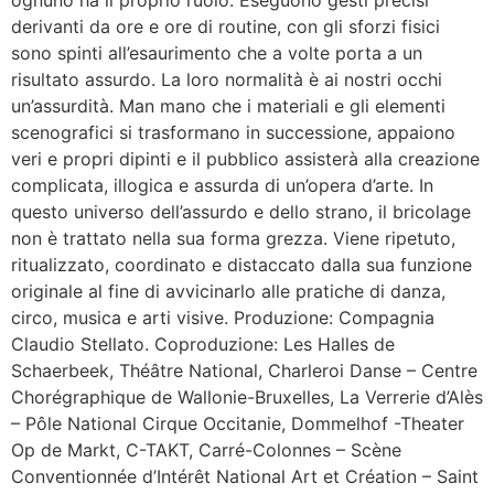
ognuno ha il proprio ruolo. Eseguono gesti precisi
derivanti da ore e ore di routine, con gli sforzi fisici
sono spinti all’esaurimento che a volte porta a un
risultato assurdo. La loro normalità è ai nostri occhi
un’assurdità. Man mano che i materiali e gli elementi
scenografici si trasformano in successione, appaiono
veri e propri dipinti e il pubblico assisterà alla creazione
complicata, illogica e assurda di un’opera d’arte. In
questo universo dell’assurdo e dello strano, il bricolage
non è trattato nella sua forma grezza. Viene ripetuto,
ritualizzato, coordinato e distaccato dalla sua funzione
originale al fine di avvicinarlo alle pratiche di danza,
circo, musica e arti visive. Produzione: Compagnia
Claudio Stellato. Coproduzione: Les Halles de
Schaerbeek, Théâtre National, Charleroi Danse – Centre
Chorégraphique de Wallonie-Bruxelles, La Verrerie d’Alès
– Pôle National Cirque Occitanie, Dommelhof -Theater
Op de Markt, C-TAKT, Carré-Colonnes – Scène
Conventionnée d’Intérêt National Art et Création – Saint