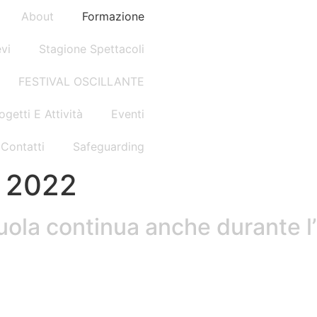
About
Formazione
evi
Stagione Spettacoli
FESTIVAL OSCILLANTE
ogetti E Attività
Eventi
Contatti
Safeguarding
o 2022
uola continua anche durante l’