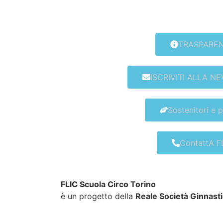
TRASPARE
ISCRIVITI ALLA N
Sostenitori e 
ContattA F
FLIC Scuola Circo Torino
è un progetto della
Reale Società Ginnasti