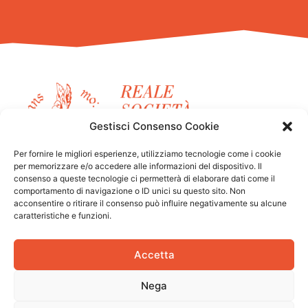
Gestisci Consenso Cookie
Per fornire le migliori esperienze, utilizziamo tecnologie come i cookie
per memorizzare e/o accedere alle informazioni del dispositivo. Il
consenso a queste tecnologie ci permetterà di elaborare dati come il
FLIC Scuola Circo Torino
comportamento di navigazione o ID unici su questo sito. Non
acconsentire o ritirare il consenso può influire negativamente su alcune
è un progetto della
Reale Società Ginnastica di
caratteristiche e funzioni.
Torino.
Accetta
Nega
Designed by