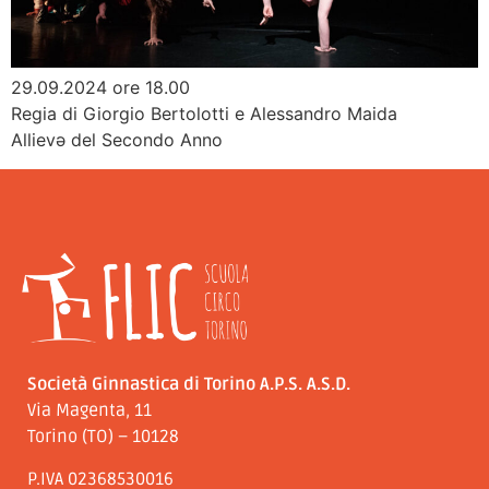
29.09.2024 ore 18.00
Regia di Giorgio Bertolotti e Alessandro Maida
Allievə del Secondo Anno
Società Ginnastica di Torino A.P.S. A.S.D.
Via Magenta, 11
Torino (TO) – 10128
P.IVA 02368530016