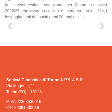
della ventunesima promozione per l’anno scolastico
2022/23, che vivranno con noi e speriamo con tutti Voi, i
festeggiamenti dei nostri primi 20 anni di vita.
Società Ginnastica di Torino A.P.S. A.S.D.
Via Magenta, 11
Torino (TO) – 10128
P.IVA 02368530016
C.F. 80091530016