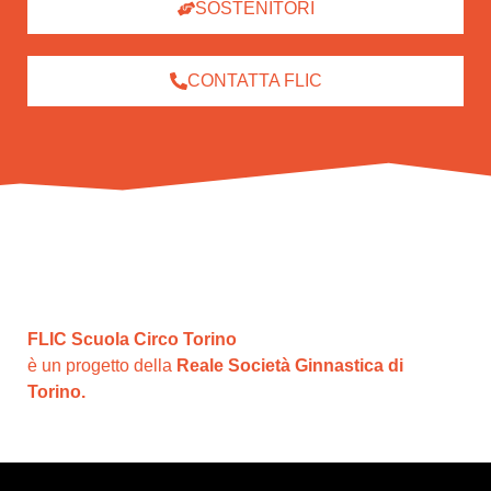
SOSTENITORI
CONTATTA FLIC
FLIC Scuola Circo Torino
è un progetto della
Reale Società Ginnastica di
Torino.