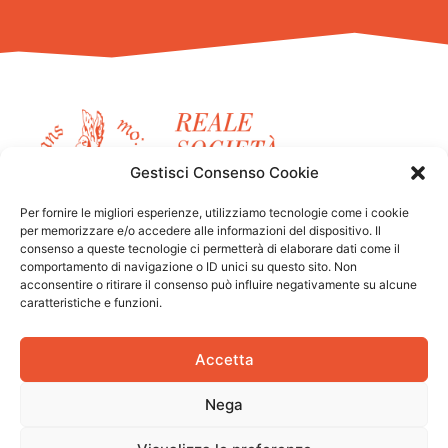
Gestisci Consenso Cookie
Per fornire le migliori esperienze, utilizziamo tecnologie come i cookie
per memorizzare e/o accedere alle informazioni del dispositivo. Il
consenso a queste tecnologie ci permetterà di elaborare dati come il
FLIC Scuola Circo Torino
comportamento di navigazione o ID unici su questo sito. Non
acconsentire o ritirare il consenso può influire negativamente su alcune
è un progetto della
Reale Società Ginnastica di
caratteristiche e funzioni.
Torino.
Accetta
Nega
Designed by