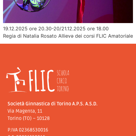
19.12.2025 ore 20.30-20/21.12.2025 ore 18.00
Regia di Natalia Rosato Allievə dei corsi FLIC Amatoriale
Società Ginnastica di Torino A.P.S. A.S.D.
Via Magenta, 11
Torino (TO) – 10128
P.IVA 02368530016