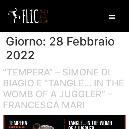
Giorno:
28 Febbraio
2022
“TEMPERA” – SIMONE DI
BIAGIO E ”TANGLE… IN THE
WOMB OF A JUGGLER” –
FRANCESCA MARI