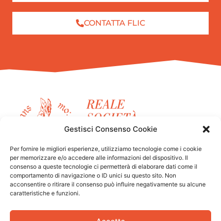
CONTATTA FLIC
Gestisci Consenso Cookie
Per fornire le migliori esperienze, utilizziamo tecnologie come i cookie
per memorizzare e/o accedere alle informazioni del dispositivo. Il
consenso a queste tecnologie ci permetterà di elaborare dati come il
FLIC Scuola Circo Torino
comportamento di navigazione o ID unici su questo sito. Non
acconsentire o ritirare il consenso può influire negativamente su alcune
è un progetto della
Reale Società Ginnastica di
caratteristiche e funzioni.
Torino.