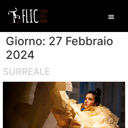
STAGIONE SPETT
FESTIVAL OSCI
PROGETTI E ATTIVIT
Giorno:
27 Febbraio
2024
SURREALE