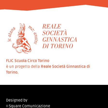
FLIC Scuola Circo Torino
è un progetto della
Reale Società Ginnastica di
Torino.
Designed by
◽ Square Comunicazione