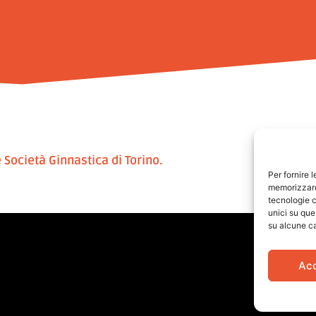
 Società Ginnastica di Torino.
Per fornire 
memorizzare 
tecnologie c
unici su que
su alcune ca
Ac