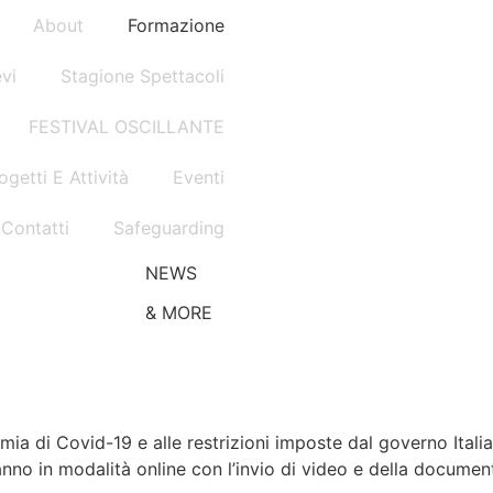
About
Formazione
evi
Stagione Spettacoli
FESTIVAL OSCILLANTE
ogetti E Attività
Eventi
Contatti
Safeguarding
NEWS
& MORE
mia di Covid-19 e alle restrizioni imposte dal governo Itali
nno in modalità online con l’invio di video e della documen