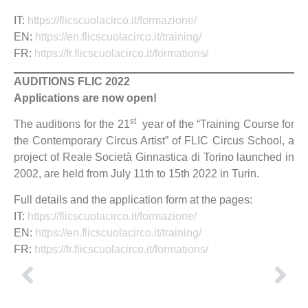
IT:
https://flicscuolacirco.it/formazione/
EN:
https://en.flicscuolacirco.it/training/
FR:
https://fr.flicscuolacirco.it/formations/
AUDITIONS FLIC 2022
Applications are now open!
st
The auditions for the 21
year of the “Training Course for
the Contemporary Circus Artist” of FLIC Circus School, a
project of Reale Società Ginnastica di Torino launched in
2002, are held from July 11th to 15th 2022 in Turin.
Full details and the application form at the pages:
IT:
https://flicscuolacirco.it/formazione/
EN:
https://en.flicscuolacirco.it/training/
FR:
https://fr.flicscuolacirco.it/formations/