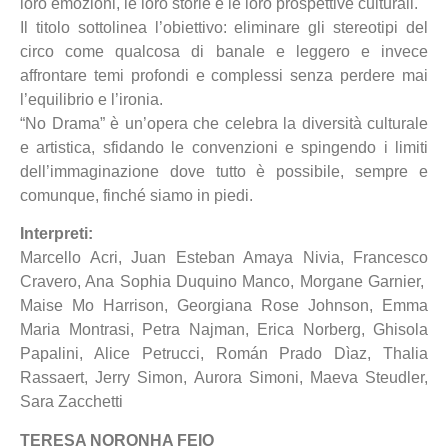
loro emozioni, le loro storie e le loro prospettive culturali.
Il titolo sottolinea l’obiettivo: eliminare gli stereotipi del
circo come qualcosa di banale e leggero e invece
affrontare temi profondi e complessi senza perdere mai
l’equilibrio e l’ironia.
“No Drama” è un’opera che celebra la diversità culturale
e artistica, sfidando le convenzioni e spingendo i limiti
dell’immaginazione dove tutto è possibile, sempre e
comunque, finché siamo in piedi.
Interpreti:
Marcello Acri, Juan Esteban Amaya Nivia, Francesco
Cravero, Ana Sophia Duquino Manco, Morgane Garnier,
Maise Mo Harrison, Georgiana Rose Johnson, Emma
Maria Montrasi, Petra Najman, Erica Norberg, Ghisola
Papalini, Alice Petrucci, Román Prado Dìaz, Thalia
Rassaert, Jerry Simon, Aurora Simoni, Maeva Steudler,
Sara Zacchetti
TERESA NORONHA FEIO