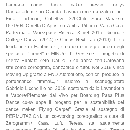
Laureata come dance maker presso Fontys
Dansacademie, in Olanda. Lavora come danzatrice per:
Einat Tuchman; Collettivo 320Chili; Sara Marasso;
DOT504; Ornella D’Agostino; Ambra Pittoni e Vânia Gala.
Partecipa a Workspace Ricerca X nel 2015, Biennale
College Danza (2014) e Circus Next Lab (2013). È co
fondatrice di Fabbrica C, creando e interpretando negli
spettacoli “Lionel” e MINUetTI”. Gestisce il progetto di
ricerca Puntata Zero. Dal 2017 collabora con Carovana
smi come coreografa, danzatrice e tutor. Nel 2018 vince
Moving Up grazie a FND-Aterballetto, con chi produce la
performance “Immaايما” insieme al sceneggiatore
Gabriele Licchelli e nel 2019, sostenuta dalla Lavanderia
a Vapore/Piemonte dal Vivo per Boarding Pass Plus
Dance co-sviluppa il progetto per la sostenibilità del
dance maker “Flying Carpet”. Grazie al sostegno di
PERMUTAZIONI, un co-working coreografico a cura di
Zerogrammi/ Casa Luft, Teresa sta attualmente