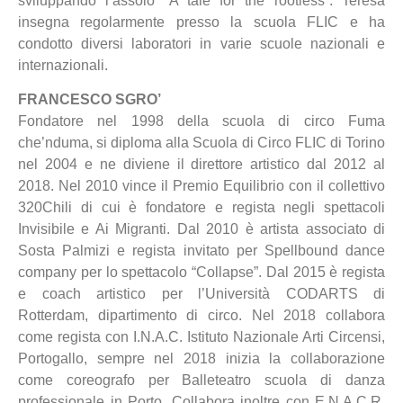
sviluppando l’assolo “A tale for the rootless”. Teresa
insegna regolarmente presso la scuola FLIC e ha
condotto diversi laboratori in varie scuole nazionali e
internazionali.
FRANCESCO SGRO’
Fondatore nel 1998 della scuola di circo Fuma
che’nduma, si diploma alla Scuola di Circo FLIC di Torino
nel 2004 e ne diviene il direttore artistico dal 2012 al
2018. Nel 2010 vince il Premio Equilibrio con il collettivo
320Chili di cui è fondatore e regista negli spettacoli
Invisibile e Ai Migranti. Dal 2010 è artista associato di
Sosta Palmizi e regista invitato per Spellbound dance
company per lo spettacolo “Collapse”. Dal 2015 è regista
e coach artistico per l’Università CODARTS di
Rotterdam, dipartimento di circo. Nel 2018 collabora
come regista con I.N.A.C. Istituto Nazionale Arti Circensi,
Portogallo, sempre nel 2018 inizia la collaborazione
come coreografo per Balleteatro scuola di danza
professionale in Porto. Collabora inoltre con E.N.A.C.R.